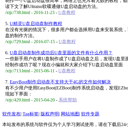
制作一个U盘启动盘很简单，网络上也充斥着无数的教程，都是傻
读下文了解Ultraiso软碟通做U盘启动盘的方法。
/xtjc/738.html - 2016-11-23
-
U盘教程
5.
U精灵U盘启动盘制作教程
在没有光驱的情况下，很多用户都会选择用U盘来安装系统，
盘的制作方法。
/xtjc/729.html - 2016-07-15
-
U盘教程
6.
U盘启动盘制作成功后U盘里面的文件有什么作用？
一些新手用户在将U盘制作成了U盘启动盘之后，发现U盘里面只有“
经制作成功了呢？现在小编就和大家介绍下U盘启动盘里面
/xtjc/713.html - 2015-06-11
-
U盘教程
7.
EasyBoot制作启动盘不支持大于4G的文件如何解决
有不少用户使用EasyBoot(EZBoot)制作系统启动盘，发
现如下界面：
/xtjc/429.html - 2015-04-20
-
系统帮助
软件发布
|
Tag标签
|
版权声明
|
网站地图
|
软件专题
本站发布的系统与软件仅为个人学习测试使用，请在下载后24