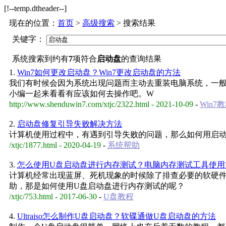
[!--temp.dtheader--]
现在的位置：
首页
>
高级搜索
> 搜索结果
关键字：
系统搜索到约有
7
项符合
启动盘
的查询结果
1.
Win7如何更改启动盘？Win7更改启动盘的方法
我们有时候会因为系统出现问题而主动去重装电脑系统，一般
小编一起来看看有应该如何去操作吧。W
http://www.shenduwin7.com/xtjc/2322.html - 2021-10-09
-
Win7
2.
启动盘修复引导失败解决方法
计算机使用过程中，有遇到引导失败的问题，那么如何用启动
/xtjc/1877.html - 2020-04-19
-
系统帮助
3.
怎么使用U盘启动盘进行内存测试？电脑内存测试工具使用
计算机经常出现蓝屏、死机现象的时候除了排查必要的软硬
助，那是如何使用U盘启动盘进行内存测试的呢？
/xtjc/753.html - 2017-06-30
-
U盘教程
4.
Ultraiso怎么制作U盘启动盘？软碟通做U盘启动盘的方法