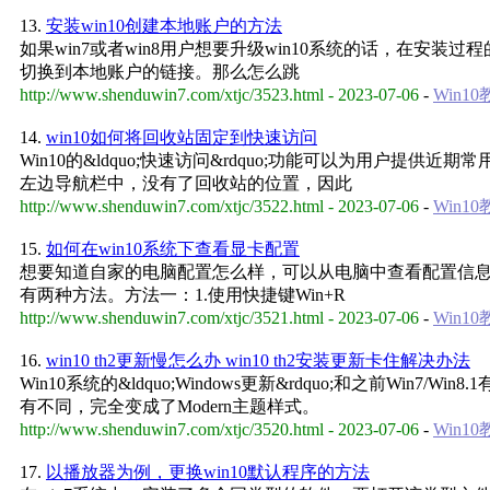
13.
安装win10创建本地账户的方法
如果win7或者win8用户想要升级win10系统的话，在安装过
切换到本地账户的链接。那么怎么跳
http://www.shenduwin7.com/xtjc/3523.html - 2023-07-06
-
Win1
14.
win10如何将回收站固定到快速访问
Win10的&ldquo;快速访问&rdquo;功能可以为用户提
左边导航栏中，没有了回收站的位置，因此
http://www.shenduwin7.com/xtjc/3522.html - 2023-07-06
-
Win1
15.
如何在win10系统下查看显卡配置
想要知道自家的电脑配置怎么样，可以从电脑中查看配置信息就
有两种方法。方法一：1.使用快捷键Win+R
http://www.shenduwin7.com/xtjc/3521.html - 2023-07-06
-
Win1
16.
win10 th2更新慢怎么办 win10 th2安装更新卡住解决办法
Win10系统的&ldquo;Windows更新&rdquo;和之前
有不同，完全变成了Modern主题样式。
http://www.shenduwin7.com/xtjc/3520.html - 2023-07-06
-
Win1
17.
以播放器为例，更换win10默认程序的方法