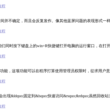
0教程
的时间并不确定，而且会反复发作。像其他蓝屏问题的表现形式一样，在
0教程
，咱们同时按下键盘上的win+R快捷键打开电脑的运行窗口，在
0教程
账户控制&rdquo;功能，这项功能可以在程序打算使用管理员权限时，征求
0教程
dquo;固定到&lsquo;快速访问&rsquo;&rdquo;虽然
0教程