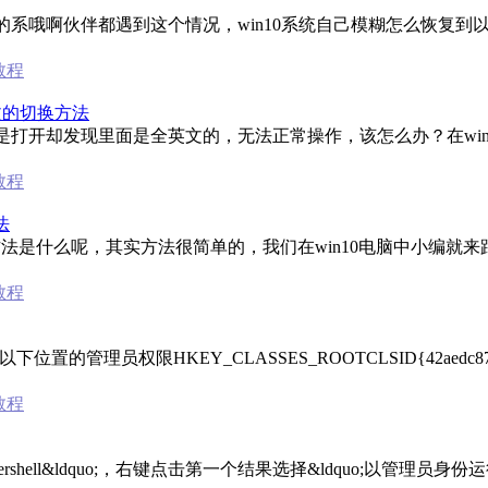
多的系哦啊伙伴都遇到这个情况，win10系统自己模糊怎么恢复到
0教程
文的切换方法
但是打开却发现里面是全英文的，无法正常操作，该怎么办？在win
0教程
法
法是什么呢，其实方法很简单的，我们在win10电脑中小编就来跟
0教程
管理员权限HKEY_CLASSES_ROOTCLSID{42aedc87-2188
0教程
Powershell&ldquo;，右键点击第一个结果选择&ldquo;以管理员身