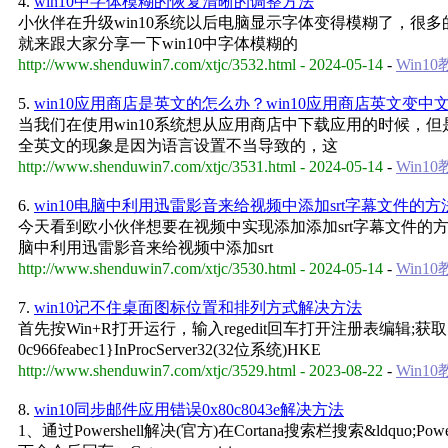
4.
win10中字体模糊的恢复清晰的调整方法
小伙伴在升级win10系统以后电脑显示字体变得模糊了，很
就来跟大家分享一下win10中字体模糊的
http://www.shenduwin7.com/xtjc/3532.html - 2024-05-14
-
Win1
5.
win10应用商店是英文的怎么办？win10应用商店英文变中
当我们在使用win10系统想从应用商店中下载应用的时候，
全英文的现象是因为语言设置不当导致的，这
http://www.shenduwin7.com/xtjc/3531.html - 2024-05-14
-
Win1
6.
win10电脑中利用迅雷影音来给视频中添加srt字幕文件的方
今天看到欧小伙伴想要在视频中实现添加添加srt字幕文件的方
脑中利用迅雷影音来给视频中添加srt
http://www.shenduwin7.com/xtjc/3530.html - 2024-05-14
-
Win1
7.
win10记不住桌面图标位置和排列方式解决方法
首先按Win+R打开运行，输入regedit回车打开注册表编辑;获取以下位置的
0c966feabec1}InProcServer32(32位系统)HKE
http://www.shenduwin7.com/xtjc/3529.html - 2023-08-22
-
Win1
8.
win10同步邮件应用错误0x80c8043e解决方法
1、通过Powershell解决(官方)在Cortana搜索栏搜索&ldquo;