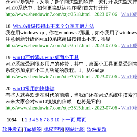
在win7系统中，安装了多个同类型的软件，要打开该类型文件
win10系统中，如何更换默认程序呢?首先打开开
http://www.shenduwin7.com/xtjc/3518.html - 2023-07-06
-
Win1
18.
Win10超级按钮出不来？分享开启方法
我在用windows xp，你在windows 7那里，如今我用了wi
注意到新升级的win10系统超级按钮出不来，很疑
http://www.shenduwin7.com/xtjc/3517.html - 2023-07-06
-
Win1
19.
win10巧妙添加win7桌面小工具
win7系统受到很多用户的称赞，其中，桌面小工具更是受到青
系统添加桌面小工具功能的教程。1、从Gadge
http://www.shenduwin7.com/xtjc/3516.html - 2023-07-06
-
Win1
20.
win10常用的快捷键
有些人就喜欢走在时代的前端，当我们还在win7系统中摸索打滚的时
未来大家会对win10慢慢的信赖，也将是它的
http://www.shenduwin7.com/xtjc/3515.html - 2023-07-06
-
Win1
1054
1
2
3
4
5
6
7
8
9
10
下一页
尾页
软件发布
|
Tag标签
|
版权声明
|
网站地图
|
软件专题