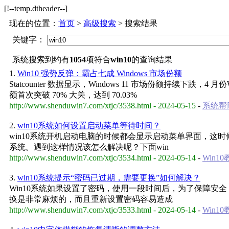
[!--temp.dtheader--]
现在的位置：
首页
>
高级搜索
> 搜索结果
关键字：
系统搜索到约有
1054
项符合
win10
的查询结果
1.
Win10 强势反弹：霸占七成 Windows 市场份额
Statcounter 数据显示，Windows 11 市场份额持续下跌，4 
额首次突破 70% 大关，达到 70.03%
http://www.shenduwin7.com/xtjc/3538.html - 2024-05-15
-
系统帮
2.
win10系统如何设置启动菜单等待时间？
win10系统开机启动电脑的时候都会显示启动菜单界面，
系统。遇到这样情况该怎么解决呢？下面win
http://www.shenduwin7.com/xtjc/3534.html - 2024-05-14
-
Win1
3.
win10系统提示“密码已过期，需要更换”如何解决？
Win10系统如果设置了密码，使用一段时间后，为了保障安
换是非常麻烦的，而且重新设置密码容易造成
http://www.shenduwin7.com/xtjc/3533.html - 2024-05-14
-
Win1