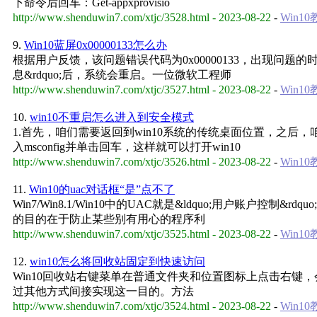
下命令后回车：Get-appxprovisio
http://www.shenduwin7.com/xtjc/3528.html - 2023-08-22
-
Win1
9.
Win10蓝屏0x00000133怎么办
根据用户反馈，该问题错误代码为0x00000133，出现问题
息&rdquo;后，系统会重启。一位微软工程师
http://www.shenduwin7.com/xtjc/3527.html - 2023-08-22
-
Win1
10.
win10不重启怎么进入到安全模式
1.首先，咱们需要返回到win10系统的传统桌面位置，之后
入msconfig并单击回车，这样就可以打开win10
http://www.shenduwin7.com/xtjc/3526.html - 2023-08-22
-
Win1
11.
Win10的uac对话框“是”点不了
Win7/Win8.1/Win10中的UAC就是&ldquo;用户
的目的在于防止某些别有用心的程序利
http://www.shenduwin7.com/xtjc/3525.html - 2023-08-22
-
Win1
12.
win10怎么将回收站固定到快速访问
Win10回收站右键菜单在普通文件夹和位置图标上点击右键，会出现&l
过其他方式间接实现这一目的。方法
http://www.shenduwin7.com/xtjc/3524.html - 2023-08-22
-
Win1