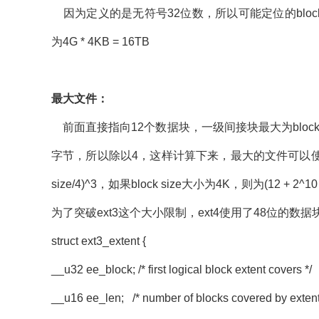
因为定义的是无符号32位数，所以可能定位的block范
为4G * 4KB = 16TB
最大文件：
前面直接指向12个数据块，一级间接块最大为block siz
字节，所以除以4，这样计算下来，最大的文件可以使用的总块数为:12 + 
size/4)^3，如果block size大小为4K，则为(12 + 2^10 
为了突破ext3这个大小限制，ext4使用了48位的数
struct ext3_extent {
__u32 ee_block; /* first logical block extent covers */
__u16 ee_len; /* number of blocks covered by extent