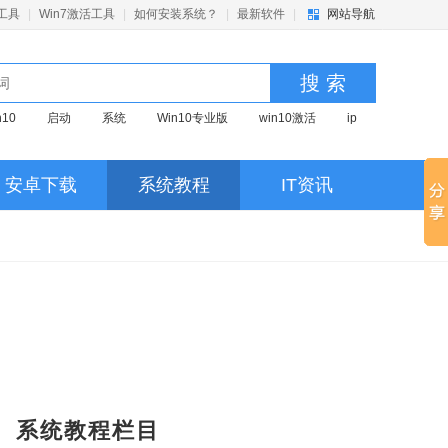
活工具
|
Win7激活工具
|
如何安装系统？
|
最新软件
|
网站导航
搜 索
n10
启动
系统
Win10专业版
win10激活
ip
京东
优化
pr
win7
视频
红警
深度
激活
U盘启动
U盘启动盘
启动盘制作
安卓下载
系统教程
IT资讯
活
系统清理
u盘启动
Win11
系统教程栏目