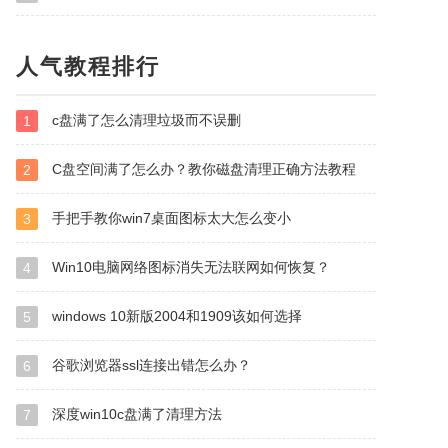
人气教程排行
c盘满了怎么清理垃圾而不误删
1
C盘空间满了怎么办？教你磁盘清理正确方法教程
2
手把手教你win7桌面图标太大怎么变小
3
Win10电脑网络图标消失无法联网如何恢复？
4
windows 10新版2004和1909该如何选择
5
谷歌浏览器ssl连接出错怎么办？
6
深度win10c盘满了清理方法
7