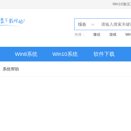
Win10激
综合
热搜：
微信
游戏
Wi
重装
pe
启动盘
linux
Win10家庭版
Win8系统
Win10系统
软件下载
MSVCP140.dll
Win10激
系统帮助