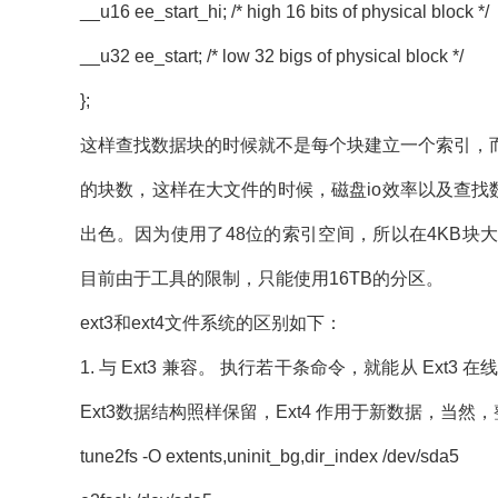
__u16 ee_start_hi; /* high 16 bits of physical block */
__u32 ee_start; /* low 32 bigs of physical block */
};
这样查找数据块的时候就不是每个块建立一个索引，
的块数，这样在大文件的时候，磁盘io效率以及查找数
出色。因为使用了48位的索引空间，所以在4KB块大小的
目前由于工具的限制，只能使用16TB的分区。
ext3和ext4文件系统的区别如下：
1. 与 Ext3 兼容。 执行若干条命令，就能从 Ext
Ext3数据结构照样保留，Ext4 作用于新数据，当然
tune2fs -O extents,uninit_bg,dir_index /dev/sda5