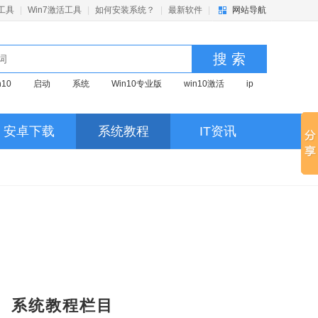
活工具
|
Win7激活工具
|
如何安装系统？
|
最新软件
|
网站导航
搜 索
n10
启动
系统
Win10专业版
win10激活
ip
京东
优化
pr
win7
视频
红警
深度
激活
U盘启动
U盘启动盘
启动盘制作
安卓下载
系统教程
IT资讯
活
系统清理
u盘启动
Win11
系统教程栏目