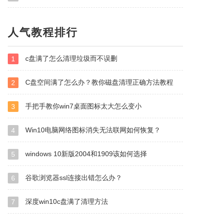
人气教程排行
c盘满了怎么清理垃圾而不误删
1
C盘空间满了怎么办？教你磁盘清理正确方法教程
2
手把手教你win7桌面图标太大怎么变小
3
Win10电脑网络图标消失无法联网如何恢复？
4
windows 10新版2004和1909该如何选择
5
谷歌浏览器ssl连接出错怎么办？
6
深度win10c盘满了清理方法
7