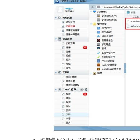
5、添加进入Cydia--管理--编辑/添加：“apt.25pp.c