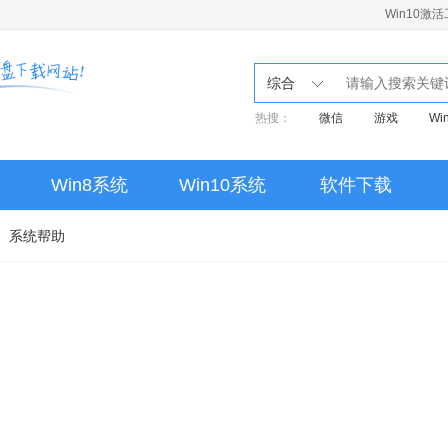
Win10激
综合
热搜：
微信
游戏
Wi
重装
pe
启动盘
linux
Win10家庭版
Win8系统
Win10系统
软件下载
MSVCP140.dll
Win10激
系统帮助