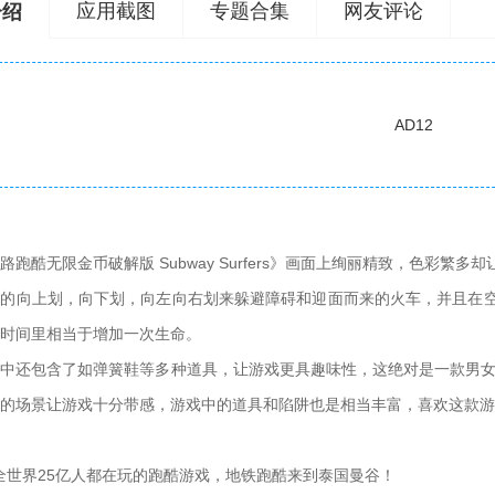
应用截图
专题合集
网友评论
介绍
AD12
酷无限金币破解版 Subway Surfers》画面上绚丽精致，色彩繁
单的向上划，向下划，向左向右划来躲避障碍和迎面而来的火车，并且在
时间里相当于增加一次生命。
还包含了如弹簧鞋等多种道具，让游戏更具趣味性，这绝对是一款男女老
的场景让游戏十分带感，游戏中的道具和陷阱也是相当丰富，喜欢这款游
全世界25亿人都在玩的跑酷游戏，地铁跑酷来到泰国曼谷！