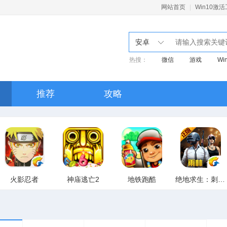
网站首页
|
Win10激
安卓
热搜：
微信
游戏
Wi
重装
pe
启动盘
linux
Win10家庭版
推荐
攻略
MSVCP140.dll
Win10激
火影忍者
神庙逃亡2
地铁跑酷
绝地求生：刺激战场