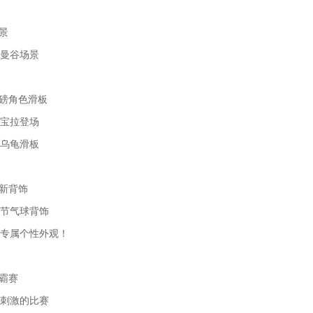
场景
国曼谷场景
重磅角色滑板
手宝拉登场
情乌龟滑板
全新背饰
人节气球背饰
的专属个性外观！
争霸赛
张刺激的比赛