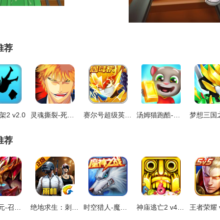
推荐
2 v2.0
灵魂撕裂-死神归来 v1.8.11
赛尔号超级英雄-巅峰之战 v2.9.12
汤姆猫跑酷-会说话系列 v2.7.2.0
推荐
永恒纪元-召唤神兽 v3.43.1
绝地求生：刺激战场 v0.8.6
时空猎人-魔神之战 v5.1.407
神庙逃亡2 v4.4.2