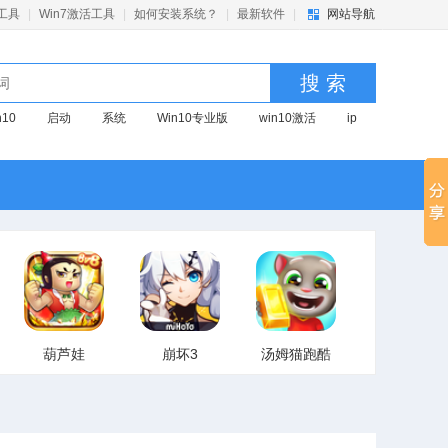
活工具
|
Win7激活工具
|
如何安装系统？
|
最新软件
|
网站导航
搜 索
n10
启动
系统
Win10专业版
win10激活
ip
京东
优化
pr
win7
视频
红警
深度
激活
U盘启动
U盘启动盘
启动盘制作
活
系统清理
u盘启动
Win11
葫芦娃
崩坏3
汤姆猫跑酷