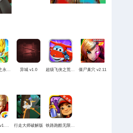
梦想三国之永恒之神 v1.9
异城 v1.0
超级飞侠之荒野大冒险 v3.0.5
僵尸巢穴 v2.11
王者荣耀 v1.35.1.14
行走大师破解版
铁路跑酷无限金币破解版